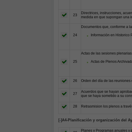
Directrices, instrucciones, acue
23
medida en que supongan una int
Documentos que, conforme a la l
24
Información en Historico 
Actas de las sesiones plenarias
25
Actas de Plenos Archivada
26
Orden del día de las reuniones 
Acuerdos que se hayan aprobado
27
que se haya sometido a su cons
28
Retrasmision los plenos a través
[
-
]A4-Planificación y organización del 
Planes y Programas anuales y pl