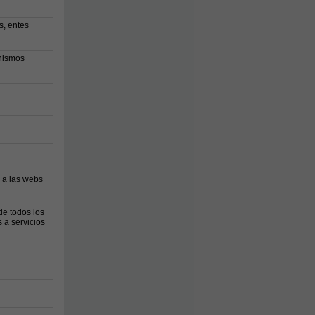
s, entes
anismos
 a las webs
de todos los
 a servicios