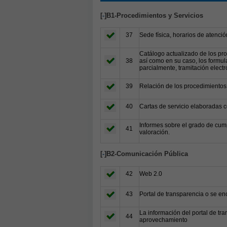
[
-
]B1-Procedimientos y Servicios
37
Sede física, horarios de atenció
Catálogo actualizado de los pro
38
así como en su caso, los formul
parcialmente, tramitación electr
39
Relación de los procedimientos 
40
Cartas de servicio elaboradas c
Informes sobre el grado de cump
41
valoración.
[
-
]B2-Comunicación Pública
42
Web 2.0
43
Portal de transparencia o se en
La información del portal de tra
44
aprovechamiento