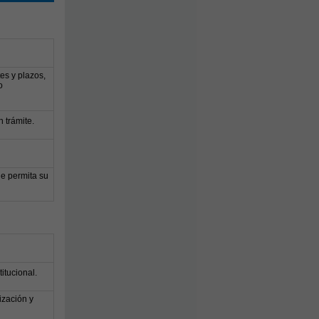
es y plazos,
o
 trámite.
ue permita su
itucional.
ización y