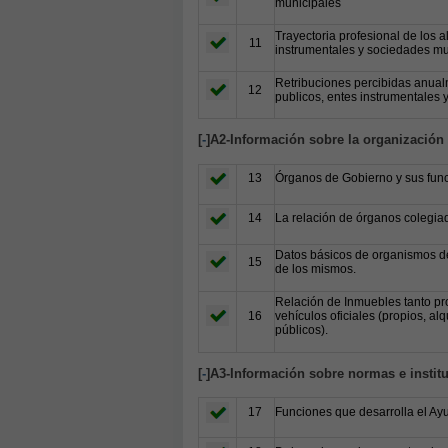
municipales
Trayectoria profesional de los 
11
instrumentales y sociedades mu
Retribuciones percibidas anual
12
publicos, entes instrumentales
[
-
]A2-Información sobre la organización
13
Órganos de Gobierno y sus func
14
La relación de órganos colegiad
Datos básicos de organismos de
15
de los mismos.
Relación de Inmuebles tanto pro
16
vehículos oficiales (propios, al
públicos).
[
-
]A3-Información sobre normas e instit
17
Funciones que desarrolla el Ay