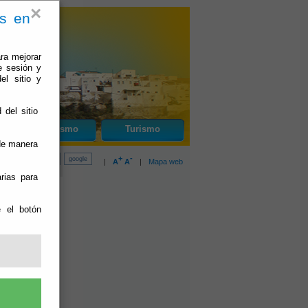
×
es en
ra mejorar
e sesión y
el sitio y
 del sitio
Urbanismo
Turismo
 de manera
+
-
|
A
A
|
Mapa web
rias para
e el botón