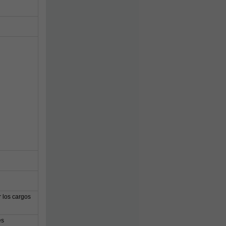
 los cargos
es