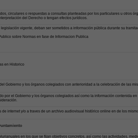
rdos, circulares o respuestas a consultas planteadas por los particulares u otros ór
erpretación del Derecho o tengan efectos jurídicos.
egislación vigente, deban ser sometidos a información pública durante su tramita
Publico sobre Normas en fase de Informacion Publica
s en Historico
del Gobierno y los órganos colegiados con anterioridad a la celebración de las mi
 por el Gobierno y los órganos colegiados así como la información contenida en 
ideración.
 de internet y/o a traves de un archivo audiovisual histórico online en de los mism
Ayuntamiento
urianuales en los que se fijan objetivos concretos, así como las actividades, medi