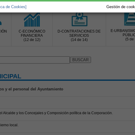
tica de Cookies]
Gestión de cooki
E-URBANISM
IÓN
C-ECONÓMICO
D-CONTRATACIONES DE
PÚBLI
FINANCIERA
SERVICIOS
(5 de 
(12 de 12)
(14 de 14)
ICIPAL
os y el personal del Ayuntamiento
 del Alcalde y los Concejales y Composición política de la Corporación.
ierno local.