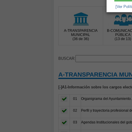
[Ver Polí
A-TRANSPARENCIA
B-COMUNICAC
MUNICIPAL
PÚBLICA
(36 de 36)
(13 de 13)
BUSCAR:
A-TRANSPARENCIA MUN
[
-
]A1-Información sobre los cargos elect
01
Organigrama del Ayuntamiento.
02
Perfil y trayectoria profesional
03
Agendas Institucionales del gob