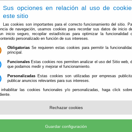
Sus opciones en relación al uso de cooki
este sitio
Las cookies son importantes para el correcto funcionamiento del sitio. Pa
encia de navegación, usamos cookies para recordar sus datos de inicio d
 un inicio seguro, recopilar estadísticas para optimizar la funcionalidad d
contenido personalizado en función de sus intereses.
Obligatorias
Se requieren estas cookies para permitir la funcionalidad
principal.
Inicio
Ayuntamiento
Administración
Transparencia
Funcionales
Estas cookies nos permiten analizar el uso del Sitio web,
que podamos medir y mejorar el funcionamiento.
Personalizadas
Estas cookies son utilizadas por empresas publicita
publicar anuncios relevantes para sus intereses.
 inhabilitar las cookies funcionales y/o personalizadas, haga click sobr
iente.
Rechazar cookies
ITAR ACCESO A LA INFORMACION
Guardar configuración