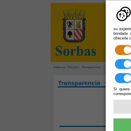
su experi
brindarle
ofrecerle 
Estas en:
Principal
- Transparencia
Transparencia
Si quiere
correspond
SOLIC