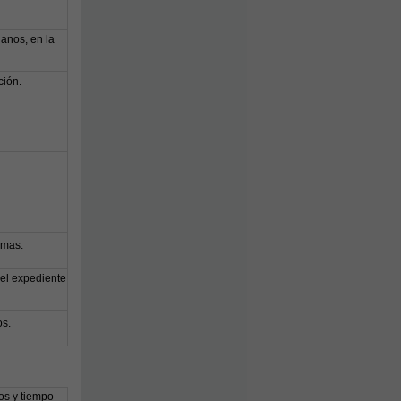
ganos, en la
ción.
smas.
el expediente
os.
os y tiempo