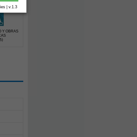
es | v.1.3
O Y OBRAS
CAS
5)