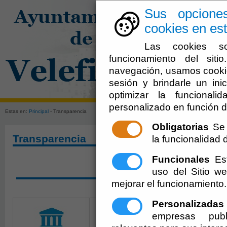
Sus opcione
cookies en est
Las cookies so
funcionamiento del sit
navegación, usamos cookie
sesión y brindarle un inic
El Ayuntami
optimizar la funcionali
personalizado en función d
Estas en:
Principal
- Transparencia
Obligatorias
Se 
Transparencia
la funcionalidad de
Funcionales
Est
SOLICITAR ACCESO A 
uso del Sitio 
mejorar el funcionamiento.
Personalizadas
empresas publ