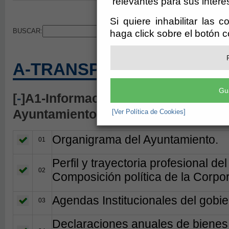
relevantes para sus intere
Si quiere inhabilitar las 
BUSCAR:
haga click sobre el botón 
A-TRANSPARENCIA MUNI
Gu
[
-
]A1-Información sobre los cargos e
Ayuntamiento
[Ver Política de Cookies]
Organigrama del Ayuntamiento.
01
Perfil y trayectoria profesional de
02
Composición política de la Corpo
Agendas Institucionales del gobie
03
Declaraciones anuales de bienes 