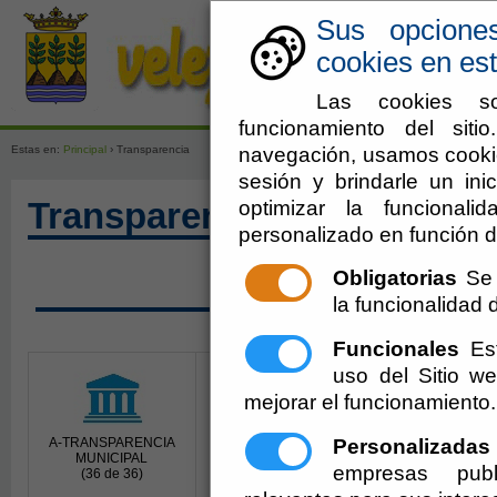
Sus opcione
cookies en est
Las cookies so
funcionamiento del sit
navegación, usamos cookie
Estas en:
Principal
› Transparencia
sesión y brindarle un inic
optimizar la funcionali
Transparencia
personalizado en función d
Obligatorias
Se 
SOLICITAR ACCESO A 
la funcionalidad de
Funcionales
Est
uso del Sitio 
mejorar el funcionamiento.
Personalizadas
A-TRANSPARENCIA
B-COMUNICACIÓN
C-ECONÓMICO
MUNICIPAL
PÚBLICA
FINANCIERA
empresas publ
(36 de 36)
(13 de 13)
(12 de 12)