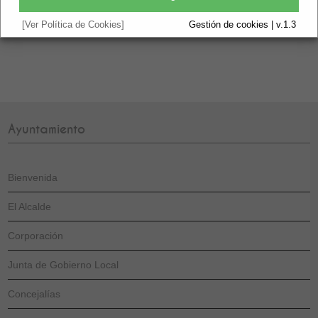
URL: https://app.dipalme.org/transAudi/obtenerJSONPortal2?
ent_id=4102&ind_codigo=Ayuntamientos+2019&area=A
[Ver Política de Cookies]
Gestión de cookies | v.1.3
Ayuntamiento
Bienvenida
El Alcalde
Corporación
Junta de Gobierno Local
Concejalías