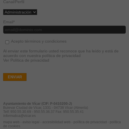
Canal/Perfil
Email
*
Acepto términos y condiciones
Al enviar este formulario usted reconoce que ha leído y está de
acuerdo con nuestra política de privacidad
Ver Política de privacidad
ENVIAR
Ayuntamiento de Vícar (CIF: P-0410200-J)
Bulevar Ciudad de Vícar, 1331 - 04738 Vícar (Almería)
Telf: 950.55.30.69 - 950.55.36.37 Fax: 950.55.35.41
informatica@vicar.es
mapa web
-
aviso legal
-
accesibilidad web
-
política de privacidad
-
política
de cookies