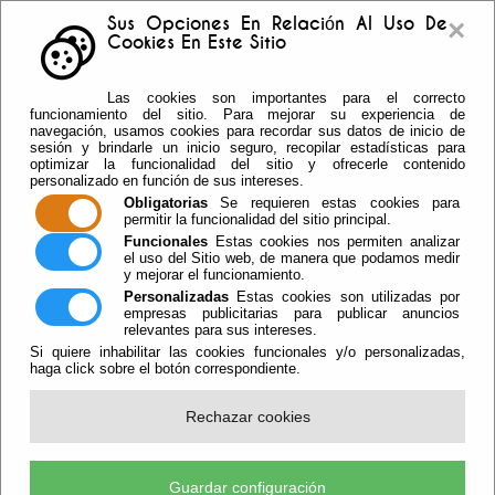
×
Sus Opciones En Relación Al Uso De
Cookies En Este Sitio
Buzón sugerencias
Telf: 950.55.30.69 -
Las cookies son importantes para el correcto
950.55.36.37 Fax: 950.55.35.41
funcionamiento del sitio. Para mejorar su experiencia de
navegación, usamos cookies para recordar sus datos de inicio de
sesión y brindarle un inicio seguro, recopilar estadísticas para
optimizar la funcionalidad del sitio y ofrecerle contenido
personalizado en función de sus intereses.
Obligatorias
Se requieren estas cookies para
permitir la funcionalidad del sitio principal.
Funcionales
Estas cookies nos permiten analizar
el uso del Sitio web, de manera que podamos medir
y mejorar el funcionamiento.
Personalizadas
Estas cookies son utilizadas por
empresas publicitarias para publicar anuncios
relevantes para sus intereses.
Si quiere inhabilitar las cookies funcionales y/o personalizadas,
haga click sobre el botón correspondiente.
Escuchar
Rechazar cookies
Transparencia
Guardar configuración
java.io.IOException: Server returned HTTP response code: 504 for