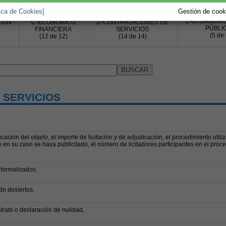
tica de Cookies]
Gestión de cooki
E-URBANISM
IÓN
C-ECONÓMICO
D-CONTRATACIONES DE
PÚBLI
FINANCIERA
SERVICIOS
(5 de 
(12 de 12)
(14 de 14)
 SERVICIOS
cación del objeto, el importe de licitación y de adjudicación, el procedimiento utiliz
 en su caso se haya publicitado, el número de licitadores participantes en el proce
 formalizados.
o desiertos,
rato o declaración de nulidad,