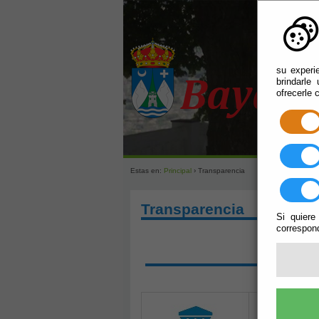
su experi
brindarle
ofrecerle 
Estas en:
Principal
› Transparencia
Transparencia
Si quiere
correspond
SOLIC