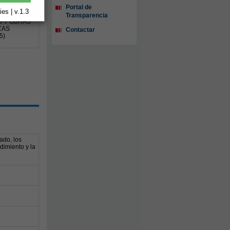
Portal de
es | v.1.3
Transparencia
O Y OBRAS
CAS
Contactar
5)
ado, los
dimiento y la