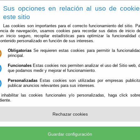
Sus opciones en relación al uso de cooki
este sitio
Las cookies son importantes para el correcto funcionamiento del sitio. Pa
encia de navegación, usamos cookies para recordar sus datos de inicio d
 un inicio seguro, recopilar estadísticas para optimizar la funcionalidad d
contenido personalizado en función de sus intereses.
Obligatorias
Se requieren estas cookies para permitir la funcionalidad
principal.
Ayuntamiento
Administración-e
Qué Hacer Cuan
Funcionales
Estas cookies nos permiten analizar el uso del Sitio web,
que podamos medir y mejorar el funcionamiento.
Personalizadas
Estas cookies son utilizadas por empresas publicita
publicar anuncios relevantes para sus intereses.
 inhabilitar las cookies funcionales y/o personalizadas, haga click sobr
iente.
ITAR ACCESO A LA INFORMACION
Rechazar cookies
Guardar configuración