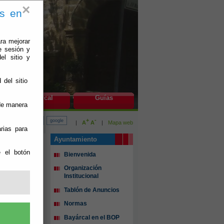
×
es en
ra mejorar
e sesión y
el sitio y
 del sitio
do
Bayárcal
Guías
 de manera
+
-
|
A
A
|
Mapa web
rias para
Ayuntamiento
e el botón
Bienvenida
Organización
Institucional
Tablón de Anuncios
Normas
Bayárcal en el BOP