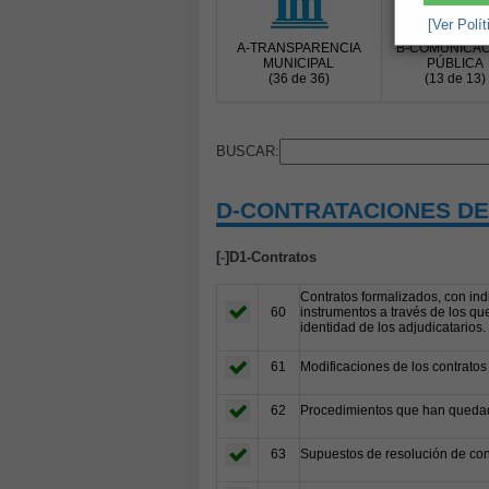
[Ver Polí
A-TRANSPARENCIA
B-COMUNICAC
MUNICIPAL
PÚBLICA
(36 de 36)
(13 de 13)
BUSCAR:
D-CONTRATACIONES DE
[
-
]D1-Contratos
Contratos formalizados, con indi
60
instrumentos a través de los que
identidad de los adjudicatarios.
61
Modificaciones de los contratos
62
Procedimientos que han quedad
63
Supuestos de resolución de cont