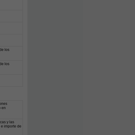
de los
de los
iones
o en
cas y las
 e importe de