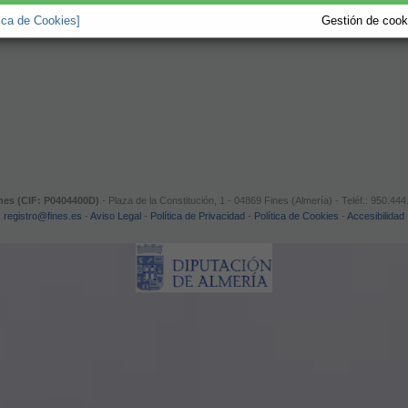
tica de Cookies]
Gestión de cooki
nes (CIF: P0404400D)
- Plaza de la Constitución, 1 - 04869 Fines (Almería) - Teléf.: 950.4
registro@fines.es
-
Aviso Legal
-
Política de Privacidad
-
Política de Cookies
-
Accesibilidad