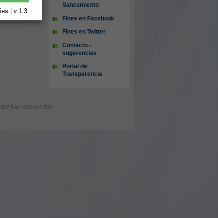
Saneamiento
es | v.1.3
Fines en Facebook
Fines en Twitter
Contacto -
sugerencias
Portal de
Transparencia
44.367 Fax: 950.444.358