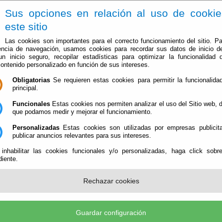
Sus opciones en relación al uso de cooki
este sitio
Las cookies son importantes para el correcto funcionamiento del sitio. Pa
encia de navegación, usamos cookies para recordar sus datos de inicio d
 un inicio seguro, recopilar estadísticas para optimizar la funcionalidad d
contenido personalizado en función de sus intereses.
Obligatorias
Se requieren estas cookies para permitir la funcionalidad
El Ayuntamiento
Administración-e
Que Hacer Cuan
principal.
Funcionales
Estas cookies nos permiten analizar el uso del Sitio web,
que podamos medir y mejorar el funcionamiento.
Personalizadas
Estas cookies son utilizadas por empresas publicita
publicar anuncios relevantes para sus intereses.
 inhabilitar las cookies funcionales y/o personalizadas, haga click sobr
 response code: 504 for URL: https://app.dipalme.org/transAudi/obtenerJSON
iente.
2019
Rechazar cookies
Guardar configuración