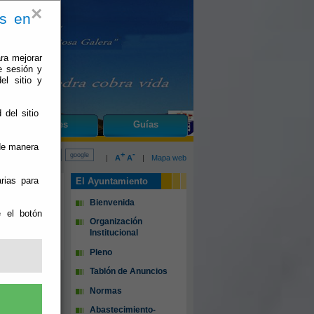
×
es en
ra mejorar
e sesión y
el sitio y
 del sitio
do
Fines
Guías
 de manera
+
-
|
A
A
|
Mapa web
rias para
El Ayuntamiento
Bienvenida
e el botón
Portal2?
Organización
Institucional
Pleno
Tablón de Anuncios
Normas
Abastecimiento-