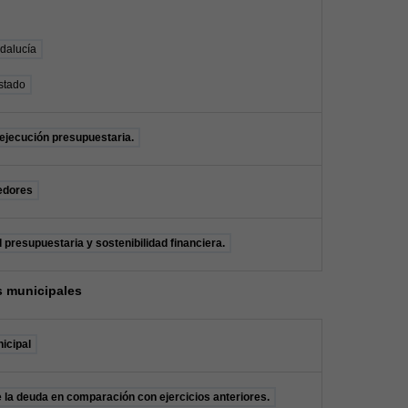
dalucía
stado
 ejecución presupuestaria.
edores
 presupuestaria y sostenibilidad financiera.
s municipales
icipal
 la deuda en comparación con ejercicios anteriores.