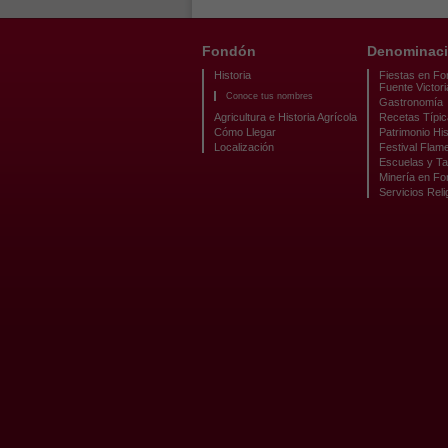
Fondón
Denominaci
Historia
Fiestas en Fo
Fuente Victori
Conoce tus nombres
Gastronomía
Agricultura e Historia Agrícola
Recetas Típi
Cómo Llegar
Patrimonio His
Localización
Festival Flam
Escuelas y Ta
Minería en F
Servicios Reli