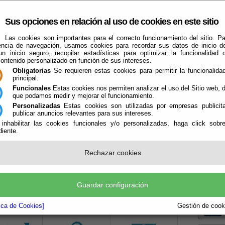
Sus opciones en relación al uso de cookies en este sitio
Las cookies son importantes para el correcto funcionamiento del sitio. Pa
encia de navegación, usamos cookies para recordar sus datos de inicio d
 un inicio seguro, recopilar estadísticas para optimizar la funcionalidad d
contenido personalizado en función de sus intereses.
Obligatorias
Se requieren estas cookies para permitir la funcionalidad
principal.
Funcionales
Estas cookies nos permiten analizar el uso del Sitio web,
que podamos medir y mejorar el funcionamiento.
El Ayuntamiento
Turismo
Qué Hacer Cuando
Guías
Farma
Personalizadas
Estas cookies son utilizadas por empresas publicita
publicar anuncios relevantes para sus intereses.
 inhabilitar las cookies funcionales y/o personalizadas, haga click sobr
iente.
Rechazar cookies
Boletín
Guardar configuración
la P
CESO A LA INFORMACION
tica de Cookies]
Gestión de cooki