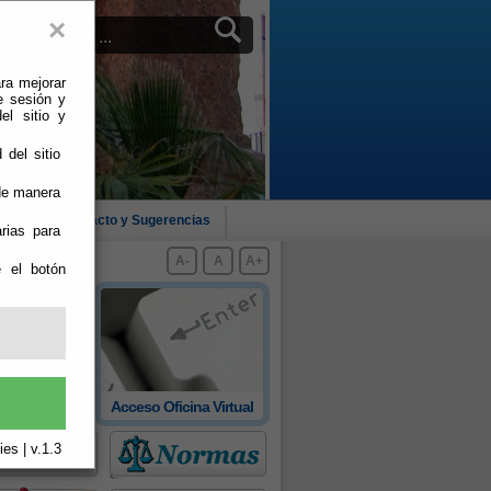
×
ra mejorar
e sesión y
el sitio y
 del sitio
 de manera
cias
Contacto y Sugerencias
rias para
A-
A
A+
e el botón
 oficial de
Acceso Oficina Virtual
rovincia
es | v.1.3