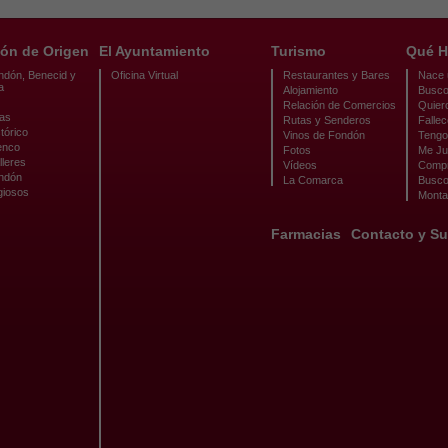
ón de Origen
El Ayuntamiento
Turismo
Qué H
ndón, Benecid y
Oficina Virtual
Restaurantes y Bares
Nace u
a
Alojamiento
Busco
Relación de Comercios
Quier
cas
Rutas y Senderos
Fallec
tórico
Vinos de Fondón
Tengo 
enco
Fotos
Me Ju
lleres
Vídeos
Compr
ondón
La Comarca
Busco
giosos
Monta
Farmacias
Contacto y Su