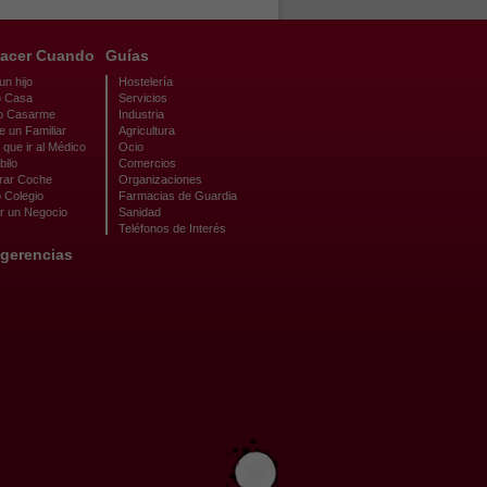
acer Cuando
Guías
n hijo
Hostelería
 Casa
Servicios
o Casarme
Industria
e un Familiar
Agricultura
que ir al Médico
Ocio
bilo
Comercios
ar Coche
Organizaciones
 Colegio
Farmacias de Guardia
r un Negocio
Sanidad
Teléfonos de Interés
gerencias