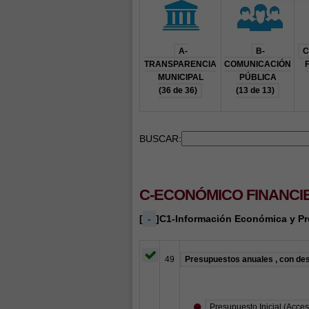
A-
B-
C
TRANSPARENCIA
COMUNICACIÓN
MUNICIPAL
PÚBLICA
(36 de 36)
(13 de 13)
BUSCAR:
C-ECONÓMICO FINANCI
[
-
]C1-Información Económica y Pr
49
Presupuestos anuales , con desc
Presupuesto Inicial (Acce