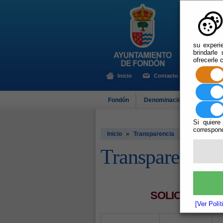
su experi
brindarle
ofrecerle 
Inicio
Contacto
Fondón
Denominación de Origen
Si quiere
correspond
Inicio
»
Transparencia
Transparencia
SOLICITAR AC
[Ver Polí