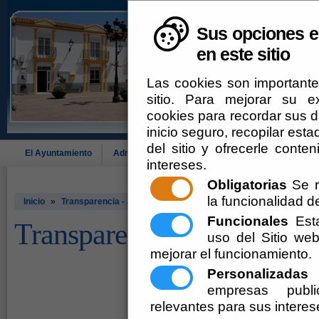
Sus opciones e
en este sitio
Las cookies son importante
sitio. Para mejorar su 
cookies para recordar sus da
inicio seguro, recopilar esta
del sitio y ofrecerle cont
El Ayuntamiento
Administración-e
Que Hacer Cuando
Alcó
intereses.
Obligatorias
Se r
la funcionalidad del
Inicio
»
Transparencia - alcontar
Funcionales
Esta
Transparencia - alcontar
uso del Sitio w
mejorar el funcionamiento.
Personalizadas
E
empresas publi
relevantes para sus interes