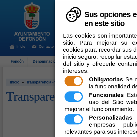
Sus opciones e
en este sitio
Las cookies son importante
sitio. Para mejorar su 
Inicio
Contacto
cookies para recordar sus da
inicio seguro, recopilar esta
Fondón
Denominación de Origen
El Ayuntamiento
Turismo
del sitio y ofrecerle cont
intereses.
Obligatorias
Se r
Inicio
»
Transparencia - fondon
la funcionalidad del
Transparencia - fondon
Funcionales
Esta
uso del Sitio w
mejorar el funcionamiento.
Personalizadas
E
empresas publi
relevantes para sus interes