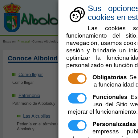
Sus opcione
cookies en est
Las cookies so
Ayuntamien
funcionamiento del sit
navegación, usamos cookie
Estas en:
Principal
› Conoce Alboloduy
sesión y brindarle un inic
optimizar la funcionali
Conoce Alboloduy
personalizado en función d
Cómo llegar
Historia
Obligatorias
Se 
Cómo llegar
Historia de Alboloduy
la funcionalidad de
Patrimonio
Senderos
Funcionales
Est
uso del Sitio 
Patrimonio de Alboloduy
Senderos del municipi
mejorar el funcionamiento.
Las Alcubillas
Eventos y Fiesta
Personalizadas
Pedanía en el término municipal de
Eventos y Fiestas de 
Alboloduy
empresas publ
Fiestas