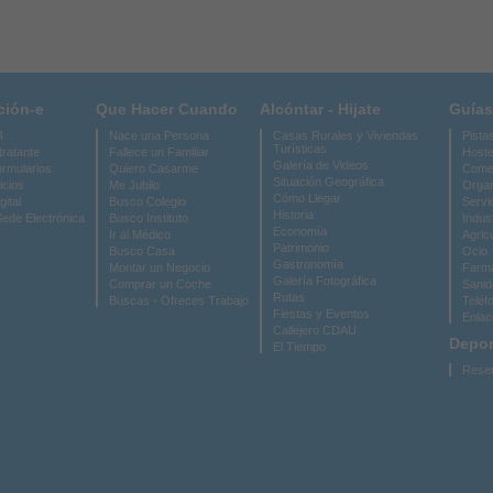
ción-e
Que Hacer Cuando
Alcóntar - Hijate
Guías
l
Nace una Persona
Casas Rurales y Viviendas
Pista
Turísticas
tratante
Fallece un Familiar
Hoste
Galería de Videos
ormularios
Quiero Casarme
Come
Situación Geográfica
icios
Me Jubilo
Organ
Cómo Llegar
gital
Busco Colegio
Servi
Historia
Sede Electrónica
Busco Instituto
Indus
Economía
Ir al Médico
Agric
Patrimonio
Busco Casa
Ocio
Gastronomía
Montar un Negocio
Farma
Galería Fotográfica
Comprar un Coche
Sanid
Rutas
Buscas - Ofreces Trabajo
Teléf
Fiestas y Eventos
Enlac
Callejero CDAU
Depor
El Tiempo
Reser