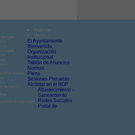
Noticias
Inicio
s de Pádel
El Ayuntamiento
lería
Bienvenida
rcios
izaciones
Organización
cios
Institucional
trias
Tablón de Anuncios
ultura
Normas
Pleno
cias de Guardia
ad
Sesiones Plenarias
onos
Alcóntar en el BOP
es de Interés
Abastecimiento -
tes
Saneamiento
Redes Sociales
va Pista de Pádel Hijate
Portal de