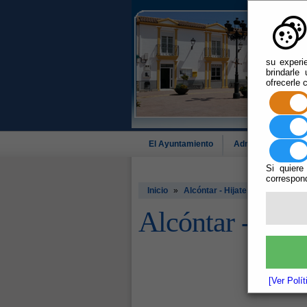
su experi
brindarle
ofrecerle 
El Ayuntamiento
Administración-e
Si quiere
correspond
Inicio
»
Alcóntar - Hijate
Alcóntar - Hija
[Ver Polí