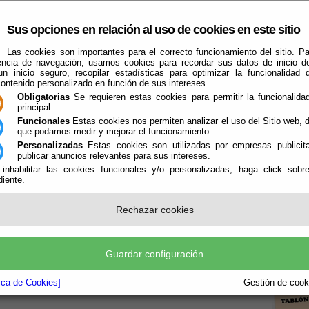
Sus opciones en relación al uso de cookies en este sitio
Las cookies son importantes para el correcto funcionamiento del sitio. Pa
encia de navegación, usamos cookies para recordar sus datos de inicio d
 un inicio seguro, recopilar estadísticas para optimizar la funcionalidad d
contenido personalizado en función de sus intereses.
Obligatorias
Se requieren estas cookies para permitir la funcionalidad
principal.
Funcionales
Estas cookies nos permiten analizar el uso del Sitio web,
que podamos medir y mejorar el funcionamiento.
Que Hacer Cuando
Personalizadas
Estas cookies son utilizadas por empresas publicita
Alcóntar - Hijate
Guías
Deportes
publicar anuncios relevantes para sus intereses.
 inhabilitar las cookies funcionales y/o personalizadas, haga click sobr
iente.
Rechazar cookies
te
Guardar configuración
Boletín
la P
tica de Cookies]
Gestión de cooki