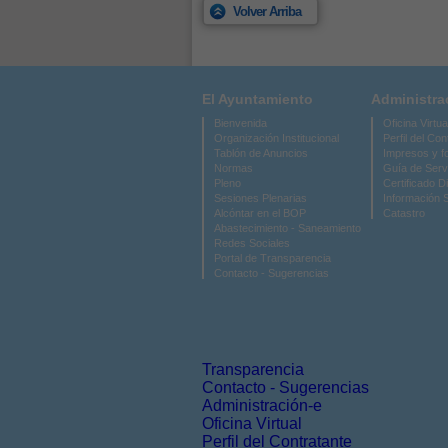
Volver Arriba
El Ayuntamiento
Administra
Bienvenida
Oficina Virtua
Organización Institucional
Perfil del Con
Tablón de Anuncios
Impresos y f
Normas
Guía de Serv
Pleno
Certificado Di
Sesiones Plenarias
Información 
Alcóntar en el BOP
Catastro
Abastecimiento - Saneamiento
Redes Sociales
Portal de Transparencia
Contacto - Sugerencias
Transparencia
Contacto - Sugerencias
Administración-e
Oficina Virtual
Perfil del Contratante