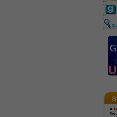
_a
13
Resul