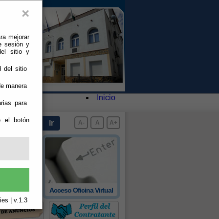
×
ra mejorar
e sesión y
el sitio y
 del sitio
 de manera
Inicio
rias para
e el botón
A-
A
A+
 oficial de
Acceso Oficina Virtual
rovincia
es | v.1.3