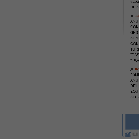
trab
DE 
13
ANU
CONC
GEST
ADM
CON
TUR
"CA
" P
07
Públ
ANUN
DEL 
EQU
ALC