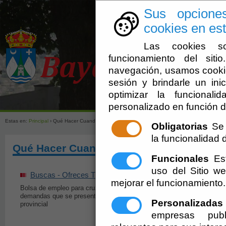
Sus opcione
cookies en est
Las cookies so
funcionamiento del sit
navegación, usamos cookie
sesión y brindarle un inic
optimizar la funcionali
Ayuntamien
personalizado en función d
Estas en:
Principal
› Qué Hacer Cuando
Obligatorias
Se 
la funcionalidad de
Qué Hacer Cuando
Funcionales
Est
uso del Sitio 
Buscas - Ofreces Trabajo
Montar un Negoc
mejorar el funcionamiento.
Bolsa de empleo para cruzar ofertas y
Actuaciones para mont
demandas que se presenten a nivel
Bayárcal
Personalizadas
provincial
empresas publ
Comprar un Coc