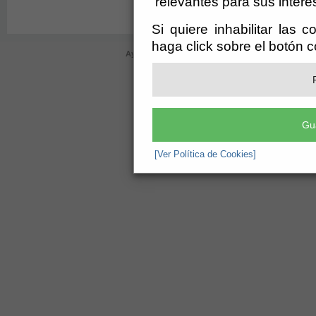
relevantes para sus intere
Actuaciones cuando s
vehículo a motor
Si quiere inhabilitar las 
haga click sobre el botón 
Ayuntamiento de Bayárcal (CIF: P-0402000-D)
- Plaz
ayuntamiento@bayarcal.es
-
aviso leg
Gu
[Ver Política de Cookies]