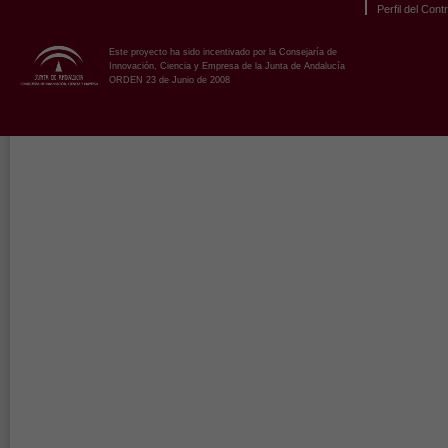
Perfil del Cont
Este proyecto ha sido incentivado por la Consejaría de
Innovación, Ciencia y Empresa de la Junta de Andalucía
ORDEN 23 de Junio de 2008