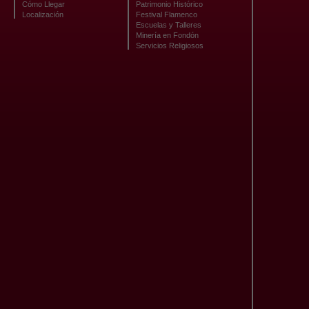
Cómo Llegar
Patrimonio Histórico
Localización
Festival Flamenco
Escuelas y Talleres
Minería en Fondón
Servicios Religiosos