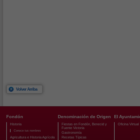
Volver Arriba
Fondón
Denominación de Origen
El Ayuntami
Historia
Fiestas en Fondón, Benecid y
Oficina Virtual
Fuente Victoria
Conoce tus nombres
Gastronomía
Agricultura e Historia Agrícola
Recetas Típicas