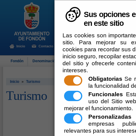
Sus opciones e
en este sitio
Las cookies son importante
sitio. Para mejorar su 
Inicio
Contacto
cookies para recordar sus da
inicio seguro, recopilar esta
Fondón
Denominación de Origen
El Ayuntamiento
Turismo
del sitio y ofrecerle cont
intereses.
Obligatorias
Se r
Inicio
»
Turismo
la funcionalidad del
Turismo
Funcionales
Esta
uso del Sitio w
mejorar el funcionamiento.
Personalizadas
E
empresas publi
relevantes para sus interes