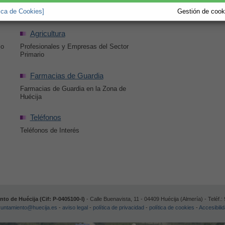
El Sector Industrial en el Municipio de
tica de Cookies]
Gestión de cooki
Huécija
Agricultura
io
Profesionales y Empresas del Sector
Primario
Farmacias de Guardia
Farmacias de Guardia en la Zona de
Huécija
Teléfonos
Teléfonos de Interés
to de Huécija (Cif: P-0405100-I)
- Calle Buenavista, 11 - 04409 Huécija (Almería) - Teléf.:
untamiento@huecija.es
-
aviso legal
-
política de privacidad
-
política de cookies
-
Accesibili