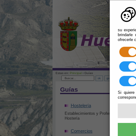
su experi
brindarle
ofrecerle 
Estas en:
Principal
› Guías
+
-
|
A
A
Guías
Si quiere
correspond
Hostelería
Establecimientos y Profesionales de la
Hostería
Comercios