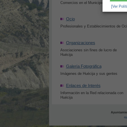
Comercios en el Municipio de Huécija
[Ver Polí
Ocio
Profesionales y Establecimientos de Oc
Organizaciones
Asociaciones sin fines de lucro de
Huécija
Galería Fotográfica
Imágenes de Huécija y sus gentes
Enlaces de Interés
Información en la Red relacionada con
Huécija
Ayuntamien
ay