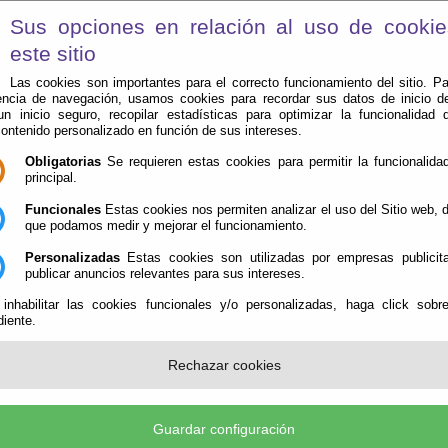
Sus opciones en relación al uso de cooki
este sitio
Las cookies son importantes para el correcto funcionamiento del sitio. Pa
encia de navegación, usamos cookies para recordar sus datos de inicio d
 un inicio seguro, recopilar estadísticas para optimizar la funcionalidad d
contenido personalizado en función de sus intereses.
Obligatorias
Se requieren estas cookies para permitir la funcionalidad
principal.
Funcionales
Estas cookies nos permiten analizar el uso del Sitio web,
Ayuntamiento
Administración-e
Qué Hacer Cuan
que podamos medir y mejorar el funcionamiento.
|
Mapa web
Personalizadas
Estas cookies son utilizadas por empresas publicita
publicar anuncios relevantes para sus intereses.
 inhabilitar las cookies funcionales y/o personalizadas, haga click sobr
iente.
Servicios
Rechazar cookies
Profesionales y Empresas de Servicios
en Huécija
Guardar configuración
Industrias