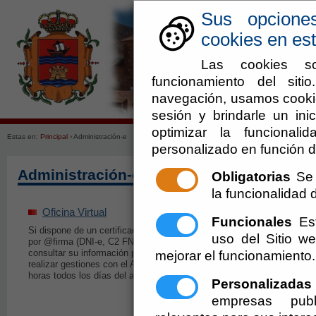
Sus opcione
cookies en est
Las cookies so
funcionamiento del sit
navegación, usamos cookie
Ayuntamiento
Enlaces de in
sesión y brindarle un inic
optimizar la funcionali
Estas en:
Principal
› Administración-e
personalizado en función d
Administración-e
Obligatorias
Se 
la funcionalidad de
Oficina Virtual
Perfil del Contrat
Funcionales
Est
Si dispone de un certificado reconocido
Información y Servicio
uso del Sitio 
por @firma (DNI-e, C2 FNMT, ...) podrá
Licitadores y Contratis
consultar su información particular y
mejorar el funcionamiento.
realizar gestiones con el Ayuntamiento 24
Guía de Servicio
horas todos los días del año
Personalizadas
Catálogo de Servicios 
empresas publ
Ayuntamiento de Lauja