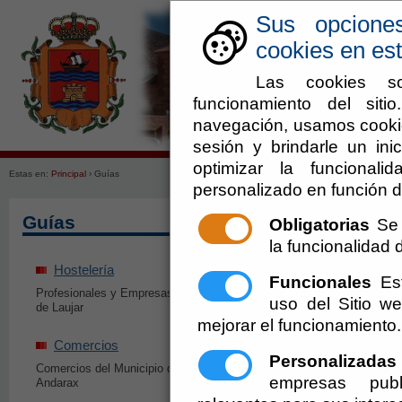
Sus opcione
cookies en est
Las cookies so
funcionamiento del sit
navegación, usamos cookie
Ayuntamiento
Enlaces de in
sesión y brindarle un inic
optimizar la funcionali
Estas en:
Principal
› Guías
personalizado en función d
Guías
Obligatorias
Se 
la funcionalidad de
Hostelería
Servicios
Funcionales
Est
Profesionales y Empresas de Hostelería
Profesionales y Empre
uso del Sitio 
de Laujar
del Municipio de Laujar
mejorar el funcionamiento.
Comercios
Industria
Personalizadas
Comercios del Municipio de Laujar de
El Sector Industrial en
empresas publ
Andarax