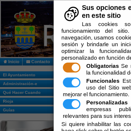
Sus opciones e
en este sitio
Las cookies so
funcionamiento del siti
navegación, usamos cookies
sesión y brindarle un inic
optimizar la funcionalid
personalizado en función de
Inicio
Contacto
Obligatorias
Se r
la funcionalidad de
Usted se encuentra aquí:
Inicio
/
Que Hac
El Ayuntamiento
Funcionales
Esta
Administración-e
uso del Sitio w
Qué Hacer Cuando
mejorar el funcionamiento.
Rioja
Personalizadas
E
empresas publi
Guías
relevantes para sus intere
Si quiere inhabilitar las c
haga click sobre el botón c