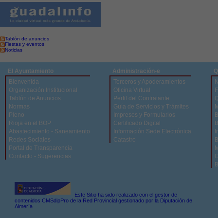
Tablón de anuncios
Fiestas y eventos
Noticias
El Ayuntamiento
Administración-e
Q
Bienvenida
Terceros y Apoderamientos
N
Organización Institucional
Oficina Virtual
F
Tablón de Anuncios
Perfil del Contratante
Q
Normas
Guía de Servicios y Trámites
M
Pleno
Impresos y Formularios
B
Rioja en el BOP
Certificado Digital
B
Abastecimiento - Saneamiento
Información Sede Electrónica
I
Redes Sociales
Catastro
B
Portal de Transparencia
M
Contacto - Sugerencias
C
B
Este Sitio ha sido realizado con el gestor de
contenidos CMSdipPro de la Red Provincial gestionado por la Diputación de
Almería