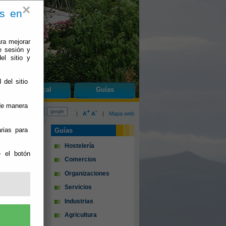
×
es en
ra mejorar
e sesión y
el sitio y
 del sitio
do
Urrácal
Guías
 de manera
+
-
|
A
A
|
Mapa web
rias para
Guías
Hostelería
e el botón
Comercios
Organizaciones
Servicios
Industrias
Agricultura