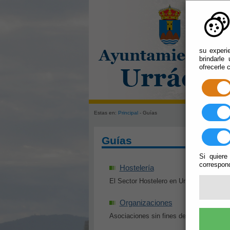
su experi
brindarle
ofrecerle 
Estas en:
Principal
- Guías
Guías
Si quiere
correspond
Hostelería
El Sector Hostelero en Urrácal
Organizaciones
Asociaciones sin fines de lucro