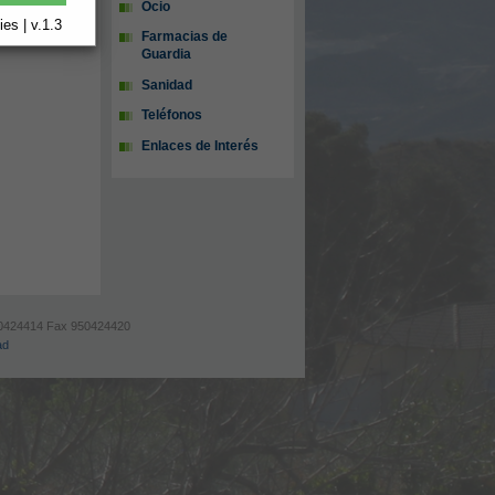
Ocio
es | v.1.3
Farmacias de
Guardia
Sanidad
Teléfonos
Enlaces de Interés
 950424414 Fax 950424420
ad