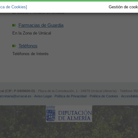
Agricultura
tica de Cookies]
Gestión de cooki
El Sector Primario en Urrácal
Farmacias de Guardia
En la Zona de Urrácal
Teléfonos
Teléfonos de Interés
al (CIF: P-0409600-D)
- Plaza de la Constitución, 1 - 04879 Urrácal (Almería) - Teléfono
ecretaria@urracal.es
-
Aviso Legal
-
Política de Privacidad
-
Política de Cookies
-
Accesibilid