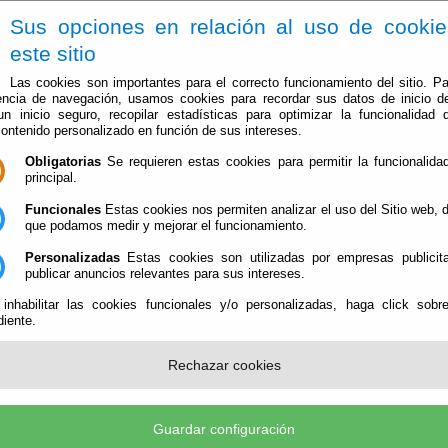
Sus opciones en relación al uso de cooki
este sitio
Las cookies son importantes para el correcto funcionamiento del sitio. Pa
encia de navegación, usamos cookies para recordar sus datos de inicio d
 un inicio seguro, recopilar estadísticas para optimizar la funcionalidad d
contenido personalizado en función de sus intereses.
Obligatorias
Se requieren estas cookies para permitir la funcionalidad
El Ayuntamiento
Administración-e
Que Hacer Cuan
principal.
Funcionales
Estas cookies nos permiten analizar el uso del Sitio web,
que podamos medir y mejorar el funcionamiento.
Personalizadas
Estas cookies son utilizadas por empresas publicita
publicar anuncios relevantes para sus intereses.
 inhabilitar las cookies funcionales y/o personalizadas, haga click sobr
iente.
Comercios
Compras en Urrácal
Rechazar cookies
Servicios
Profesionales y Empresas de Servicios
Guardar configuración