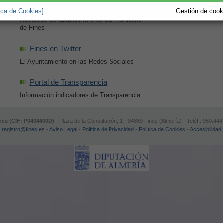
Abastecimiento-Saneamiento
tica de Cookies]
Gestión de cooki
Recursos de abastecimiento del Municipio
de Fines
Fines en Twitter
El Ayuntamiento en las Redes Sociales
Portal de Transparencia
Información indicadores de Transparencia
nes (CIF: P0404400D)
- Plaza de la Constitución, 1 - 04869 Fines (Almería) - Teléf.: 950.4
registro@fines.es
-
Aviso Legal
-
Política de Privacidad
-
Política de Cookies
-
Accesibilidad