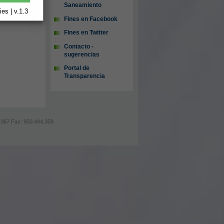
Saneamiento
es | v.1.3
Fines en Facebook
Fines en Twitter
Contacto -
sugerencias
Portal de
Transparencia
44.367 Fax: 950.444.358