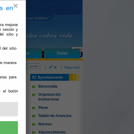
×
es en
ra mejorar
e sesión y
el sitio y
 del sitio
do
Fines
Guías
 de manera
+
-
|
A
A
|
Mapa web
rias para
El Ayuntamiento
Bienvenida
e el botón
Organización
Institucional
Pleno
Tablón de Anuncios
Normas
Abastecimiento-