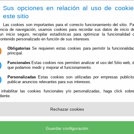
Sus opciones en relación al uso de cooki
este sitio
Las cookies son importantes para el correcto funcionamiento del sitio. Pa
encia de navegación, usamos cookies para recordar sus datos de inicio d
 un inicio seguro, recopilar estadísticas para optimizar la funcionalidad d
contenido personalizado en función de sus intereses.
Obligatorias
Se requieren estas cookies para permitir la funcionalidad
El Ayuntamiento
Administración-e
Que Hacer Cuan
principal.
Funcionales
Estas cookies nos permiten analizar el uso del Sitio web,
que podamos medir y mejorar el funcionamiento.
Personalizadas
Estas cookies son utilizadas por empresas publicita
publicar anuncios relevantes para sus intereses.
 inhabilitar las cookies funcionales y/o personalizadas, haga click sobr
iente.
Organización Institucional
Órganos de Gobierno y sus miembros
Rechazar cookies
Tablón de Anuncios
os
Información Oficial del Ayuntamiento
Guardar configuración