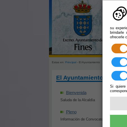
su experi
brindarle
ofrecerle 
Estas en:
Principal
- El Ayuntamiento
El Ayuntamiento
Si quiere
correspond
Bienvenida
Saluda de la Alcaldía
Pleno
Información de Convocatorias y Acuerd