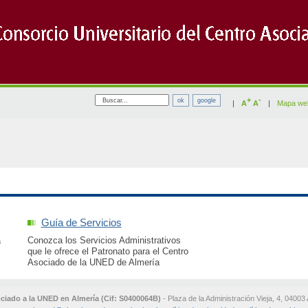
+
-
|
A
A
|
Mapa we
Guía de Servicios
a
Conozca los Servicios Administrativos
que le ofrece el Patronato para el Centro
Asociado de la UNED de Almería
ociado a la UNED en Almería (Cif: S0400064B)
- Plaza de la Administración Vieja, 4, 04003 