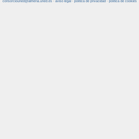
consorciouned@almeria.uned.es
-
aviso legal
-
política de privacidad
-
política de cookies