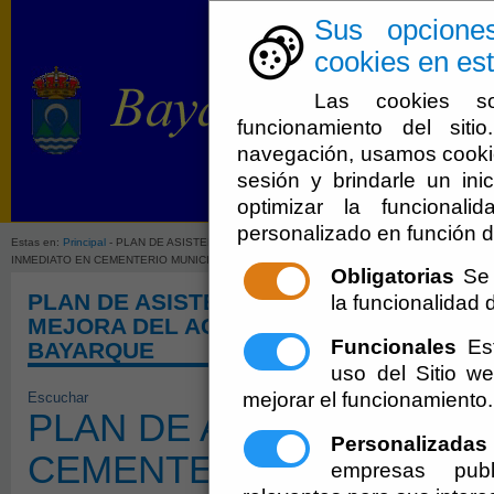
Sus opcione
cookies en est
Las cookies so
funcionamiento del sit
navegación, usamos cookie
sesión y brindarle un inic
Ayuntamien
optimizar la funcionali
personalizado en función d
Estas en:
Principal
- PLAN DE ASISTENCIA ECONOMICA DE CEMENTERIOS (PCEM) 2024-2
INMEDIATO EN CEMENTERIO MUNICIPAL DE BAYARQUE
Obligatorias
Se 
PLAN DE ASISTENCIA ECONOMICA DE CE
la funcionalidad de
MEJORA DEL ACCESO INMEDIATO EN CE
Funcionales
Est
BAYARQUE
uso del Sitio 
mejorar el funcionamiento.
Escuchar
PLAN DE ASISTENCIA E
Personalizadas
CEMENTERIOS (PCEM) 20
empresas publ