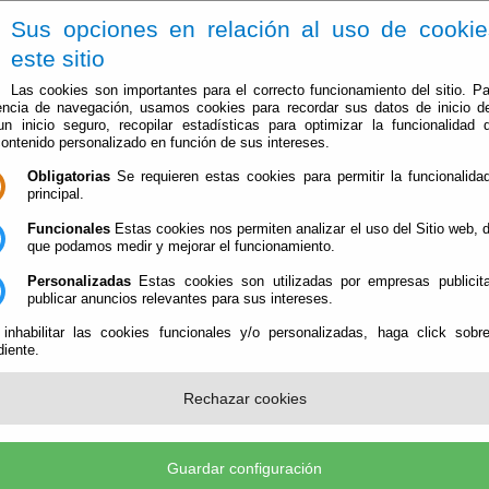
Sus opciones en relación al uso de cooki
este sitio
Las cookies son importantes para el correcto funcionamiento del sitio. Pa
encia de navegación, usamos cookies para recordar sus datos de inicio d
 un inicio seguro, recopilar estadísticas para optimizar la funcionalidad d
contenido personalizado en función de sus intereses.
Obligatorias
Se requieren estas cookies para permitir la funcionalidad
Ayuntamiento
Administración-e
Qué Hacer Cuan
principal.
Funcionales
Estas cookies nos permiten analizar el uso del Sitio web,
que podamos medir y mejorar el funcionamiento.
Personalizadas
Estas cookies son utilizadas por empresas publicita
publicar anuncios relevantes para sus intereses.
 inhabilitar las cookies funcionales y/o personalizadas, haga click sobr
ex.nsf/blank.png
iente.
Rechazar cookies
Guardar configuración