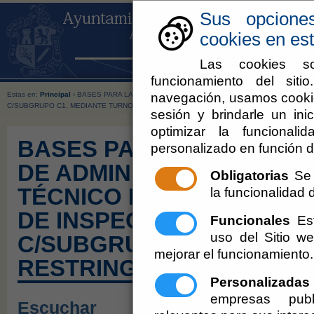
Sus opcione
cookies en est
Las cookies so
funcionamiento del sit
navegación, usamos cookie
Estas en:
Principal
› BASES PARA LA PROVISIÓN DE DOS PLAZAS DE ADMINISTRATIVOS
C/SUBGRUPO C1, MEDIANTE TURNO RESTRINGIDO DE PROMOCIÓN INTERNA.
sesión y brindarle un inic
optimizar la funcionali
BASES PARA LA PROVISI
personalizado en función d
DE ADMINISTRATIVOS, D
Obligatorias
Se 
TÉCNICO DE INFORMÁTIC
la funcionalidad de
DE INSPECTOR DE OBRA
Funcionales
Est
uso del Sitio 
C/SUBGRUPO C1, MEDIA
mejorar el funcionamiento.
RESTRINGIDO DE PROMO
Personalizadas
empresas publ
Escuchar