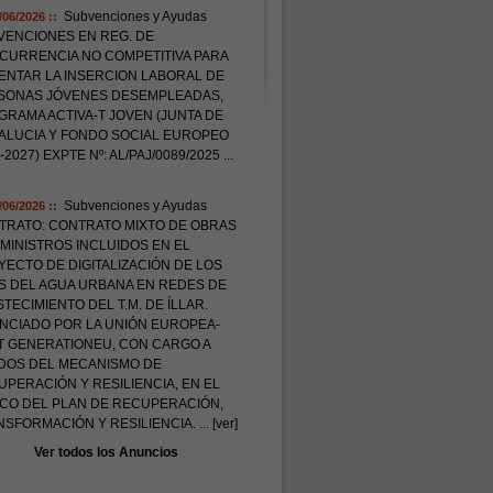
Subvenciones y Ayudas
/06/2026 ::
VENCIONES EN REG. DE
CURRENCIA NO COMPETITIVA PARA
ENTAR LA INSERCION LABORAL DE
SONAS JÓVENES DESEMPLEADAS,
RAMA ACTIVA-T JOVEN (JUNTA DE
ALUCIA Y FONDO SOCIAL EUROPEO
-2027) EXPTE Nº: AL/PAJ/0089/2025
...
Subvenciones y Ayudas
/06/2026 ::
TRATO: CONTRATO MIXTO DE OBRAS
MINISTROS INCLUIDOS EN EL
ECTO DE DIGITALIZACIÓN DE LOS
S DEL AGUA URBANA EN REDES DE
TECIMIENTO DEL T.M. DE ÍLLAR.
ANCIADO POR LA UNIÓN EUROPEA-
T GENERATIONEU, CON CARGO A
DOS DEL MECANISMO DE
PERACIÓN Y RESILIENCIA, EN EL
CO DEL PLAN DE RECUPERACIÓN,
NSFORMACIÓN Y RESILIENCIA.
... [ver]
Ver todos los Anuncios