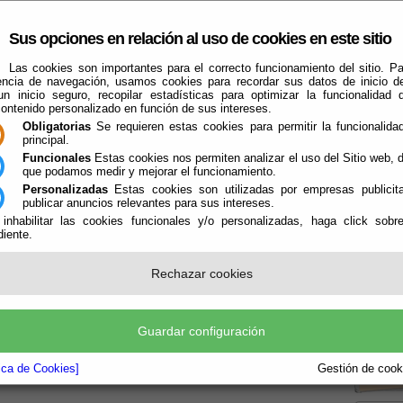
Sus opciones en relación al uso de cookies en este sitio
Las cookies son importantes para el correcto funcionamiento del sitio. Pa
encia de navegación, usamos cookies para recordar sus datos de inicio d
 un inicio seguro, recopilar estadísticas para optimizar la funcionalidad d
contenido personalizado en función de sus intereses.
Obligatorias
Se requieren estas cookies para permitir la funcionalidad
principal.
Funcionales
Estas cookies nos permiten analizar el uso del Sitio web,
que podamos medir y mejorar el funcionamiento.
Que Hacer Cuando
Illar
Guías
Personalizadas
Estas cookies son utilizadas por empresas publicita
publicar anuncios relevantes para sus intereses.
 inhabilitar las cookies funcionales y/o personalizadas, haga click sobr
iente.
Publicado:
Rechazar cookies
dipro/index.nsf/blank.png
Boletín
Guardar configuración
la P
tica de Cookies]
Gestión de cooki