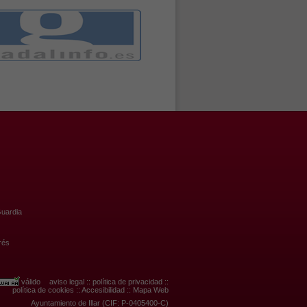
uardia
rés
válido
aviso legal
::
política de privacidad
::
política de cookies
::
Accesibilidad
::
Mapa Web
Ayuntamiento de Illar (CIF: P-0405400-C)