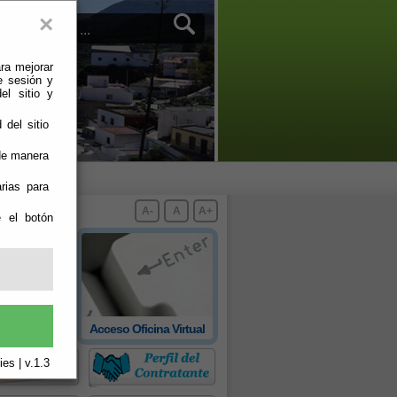
×
ra mejorar
e sesión y
el sitio y
 del sitio
 de manera
rias para
A-
A
A+
e el botón
 oficial de
Acceso Oficina Virtual
rovincia
es | v.1.3