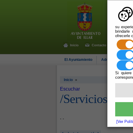
su experi
brindarle
ofrecerle 
Inicio
Contacto
El Ayuntamiento
Administración-e
Si quiere
correspond
Inicio
»
Escuchar
/Servicios/cms
- -
[Ver Polí