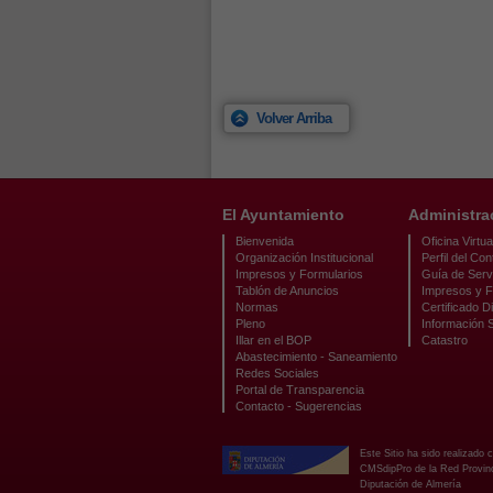
Volver Arriba
El Ayuntamiento
Administra
Bienvenida
Oficina Virtua
Organización Institucional
Perfil del Con
Impresos y Formularios
Guía de Serv
Tablón de Anuncios
Impresos y F
Normas
Certificado Di
Pleno
Información 
Illar en el BOP
Catastro
Abastecimiento - Saneamiento
Redes Sociales
Portal de Transparencia
Contacto - Sugerencias
Este Sitio ha sido realizado 
CMSdipPro de la Red Provinci
Diputación de Almería