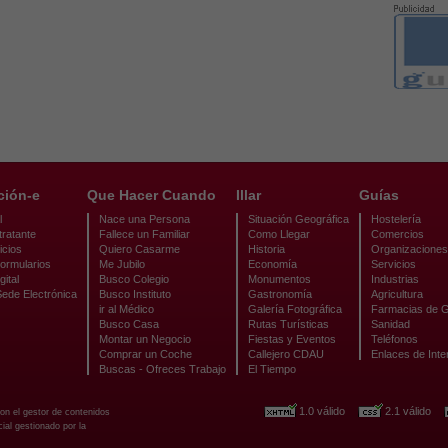
ción-e
Que Hacer Cuando
Illar
Guías
l
Nace una Persona
Situación Geográfica
Hostelería
tratante
Fallece un Familiar
Como Llegar
Comercios
icios
Quiero Casarme
Historia
Organizaciones
ormularios
Me Jubilo
Economía
Servicios
gital
Busco Colegio
Monumentos
Industrias
Sede Electrónica
Busco Instituto
Gastronomía
Agricultura
ir al Médico
Galería Fotográfica
Farmacias de G
Busco Casa
Rutas Turísticas
Sanidad
Montar un Negocio
Fiestas y Eventos
Teléfonos
Comprar un Coche
Callejero CDAU
Enlaces de Inte
Buscas - Ofreces Trabajo
El Tiempo
1.0 válido
2.1 válido
con el gestor de contenidos
al gestionado por la