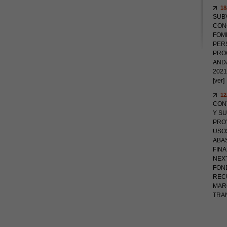
18
SUB
CON
FOM
PER
PROG
AND
2021
[ver]
12
CON
Y SU
PROY
USO
ABAS
FIN
NEX
FON
RECU
MAR
TRA