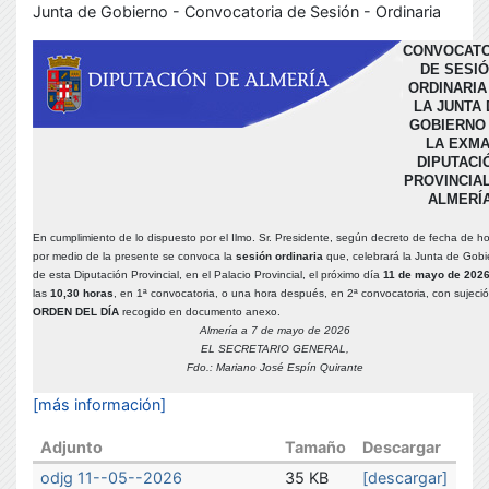
Junta de Gobierno - Convocatoria de Sesión - Ordinaria
CONVOCATO
DE SESI
ORDINARIA
LA JUNTA 
GOBIERNO
LA EXMA
DIPUTACI
PROVINCIA
ALMERÍ
En cumplimiento de lo dispuesto por el Ilmo. Sr. Presidente, según decreto de fecha de ho
por medio de la presente se convoca la
sesión ordinaria
que, celebrará la Junta de Gobi
de esta Diputación Provincial, en el Palacio Provincial, el próximo día
11 de mayo de 202
las
10,30 horas
, en 1ª convocatoria, o una hora después, en 2ª convocatoria, con sujeció
ORDEN DEL DÍA
recogido en documento anexo.
Almería a 7 de mayo de 2026
EL SECRETARIO GENERAL,
Fdo.: Mariano José Espín Quirante
[más información]
Adjunto
Tamaño
Descargar
odjg 11--05--2026
35 KB
[descargar]