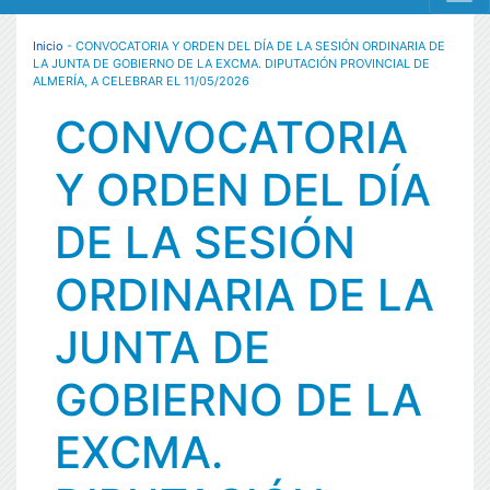
MENÚ RESPONSIVE
Inicio
- CONVOCATORIA Y ORDEN DEL DÍA DE LA SESIÓN ORDINARIA DE
LA JUNTA DE GOBIERNO DE LA EXCMA. DIPUTACIÓN PROVINCIAL DE
ALMERÍA, A CELEBRAR EL 11/05/2026
CONVOCATORIA
Y ORDEN DEL DÍA
DE LA SESIÓN
ORDINARIA DE LA
JUNTA DE
GOBIERNO DE LA
EXCMA.