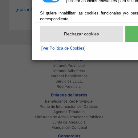
publicar anuncios relevantes para sus i
[más información]
Si quiere inhabilitar las cookies funcionales y/o per
correspondiente.
Rechazar cookies
[Ver Política de Cookies]
Red Provincial
Intranet Provincial
Intranet Adheridos
Intranet Beneficiarios
Servicios EE.LL.
Red Provincial
Enlaces de interés
Beneficiarios Red Provincial
Punto de Informacion del Catastro
Agencia Tributaria
Ministerio de Administraciones Públicas
Junta de Andalucia
Manual del Concejal
Consorcios