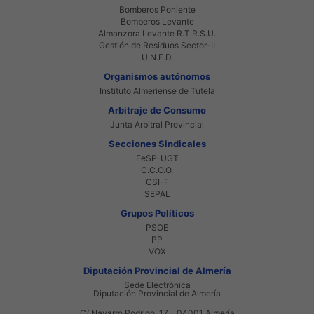
Bomberos Poniente
Bomberos Levante
Almanzora Levante R.T.R.S.U.
Gestión de Residuos Sector-II
U.N.E.D.
Organismos autónomos
Instituto Almeriense de Tutela
Arbitraje de Consumo
Junta Arbitral Provincial
Secciones Sindicales
FeSP-UGT
C.C.O.O.
CSI-F
SEPAL
Grupos Políticos
PSOE
PP
VOX
Diputación Provincial de Almería
Sede Electrónica
Diputación Provincial de Almería
C/ Navarro Rodrigo, 17 - 04001 Almería