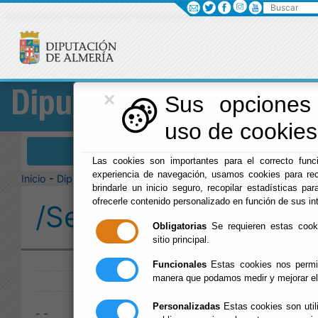
Buscar
×
Diputación
Sus opciones 
uso de cookies 
Menú Diputación
Las cookies son importantes para el correcto funci
experiencia de navegación, usamos cookies para rec
Inicio
-
Diputación
-
brindarle un inicio seguro, recopilar estadísticas par
ofrecerle contenido personalizado en función de sus in
/Servicios/cmsdipro/
Obligatorias
Se requieren estas cookie
sitio principal.
Publicado:
Funcionales
Estas cookies nos permit
manera que podamos medir y mejorar el
Personalizadas
Estas cookies son util
- -