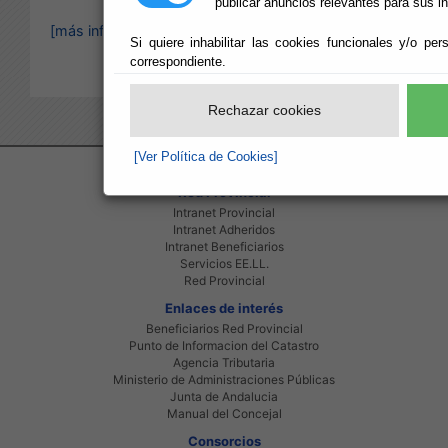
publicar anuncios relevantes para sus i
[más información]
Si quiere inhabilitar las cookies funcionales y/o per
correspondiente.
Rechazar cookies
[Ver Política de Cookies]
Red Provincial
Intranet Provincial
Intranet Adheridos
Intranet Beneficiarios
Servicios EE.LL.
Red Provincial
Enlaces de interés
Beneficiarios Red Provincial
Punto de Informacion del Catastro
Agencia Tributaria
Ministerio de Administraciones Públicas
Junta de Andalucia
Manual del Concejal
Consorcios