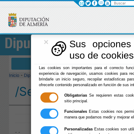
Buscar
×
Diputación
Sus opciones 
uso de cookies 
Menú Diputación
Las cookies son importantes para el correcto funci
experiencia de navegación, usamos cookies para rec
Inicio
-
Diputación
-
brindarle un inicio seguro, recopilar estadísticas par
ofrecerle contenido personalizado en función de sus in
/Servicios/cmsdipro/
Obligatorias
Se requieren estas cookie
sitio principal.
Publicado:
Funcionales
Estas cookies nos permit
manera que podamos medir y mejorar el
Personalizadas
Estas cookies son util
- -