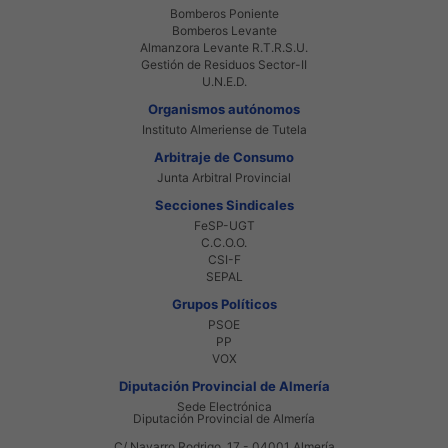
Bomberos Poniente
Bomberos Levante
Almanzora Levante R.T.R.S.U.
Gestión de Residuos Sector-II
U.N.E.D.
Organismos autónomos
Instituto Almeriense de Tutela
Arbitraje de Consumo
Junta Arbitral Provincial
Secciones Sindicales
FeSP-UGT
C.C.O.O.
CSI-F
SEPAL
Grupos Políticos
PSOE
PP
VOX
Diputación Provincial de Almería
Sede Electrónica
Diputación Provincial de Almería
C/ Navarro Rodrigo, 17 - 04001 Almería