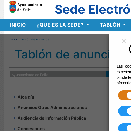
Sede Electró
INICIO
¿QUÉ ES LA SEDE?
TABLÓN
×
Inicio
- Tablón de anuncios
Tablón de anuncios
Las coo
experie
brindarl
ofrecerl
Alcaldía
Anuncios Otras Administraciones
Audiencia de Información Pública
Concesiones