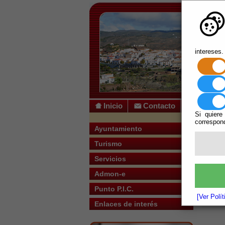
intereses.
Inicio
Contacto
Si quiere
correspond
Usted s
Ayuntamiento
Turismo
Servicios
Admon-e
N
Punto P.I.C.
[Ver Polí
Enlaces de interés