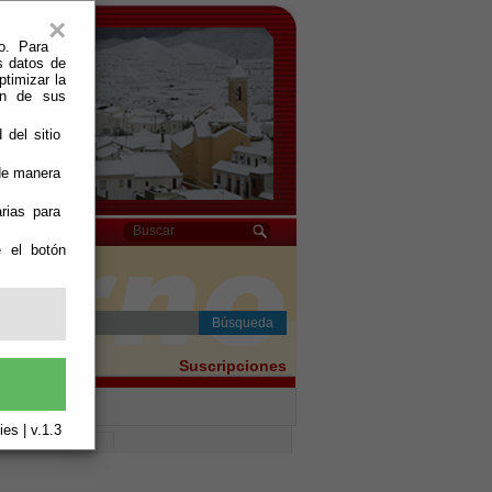
×
o. Para
s datos de
ptimizar la
ión de sus
 del sitio
 de manera
rias para
e el botón
Búsqueda
Histórico
Suscripciones
es | v.1.3