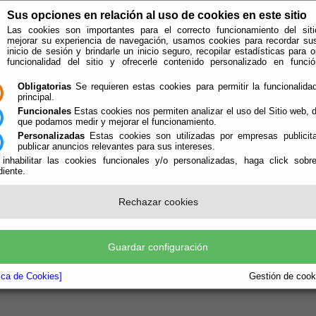
Sus opciones en relación al uso de cookies en este sitio
Las cookies son importantes para el correcto funcionamiento del siti
mejorar su experiencia de navegación, usamos cookies para recordar su
inicio de sesión y brindarle un inicio seguro, recopilar estadísticas para o
funcionalidad del sitio y ofrecerle contenido personalizado en func
Obligatorias
Se requieren estas cookies para permitir la funcionalidad
principal.
Funcionales
Estas cookies nos permiten analizar el uso del Sitio web,
que podamos medir y mejorar el funcionamiento.
Personalizadas
Estas cookies son utilizadas por empresas publicita
publicar anuncios relevantes para sus intereses.
 inhabilitar las cookies funcionales y/o personalizadas, haga click sobr
iente.
e encuentra aquí:
Inicio
/
/
Tablón de anuncios
Rechazar cookies
Guardar configuración
ormas
tica de Cookies]
Gestión de cooki