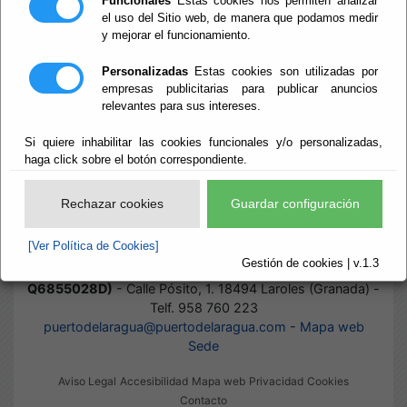
Funcionales
Estas cookies nos permiten analizar
el uso del Sitio web, de manera que podamos medir
y mejorar el funcionamiento.
Inicio
- Normas
Normas
Personalizadas
Estas cookies son utilizadas por
empresas publicitarias para publicar anuncios
relevantes para sus intereses.
Si quiere inhabilitar las cookies funcionales y/o personalizadas,
Suscripciones
haga click sobre el botón correspondiente.
Estatutos
Rechazar cookies
Guardar configuración
[Ver Política de Cookies]
Gestión de cookies | v.1.3
Consorcio Estación Recreativa Puerto de La Ragua (CIF
Q6855028D)
- Calle Pósito, 1. 18494 Laroles (Granada) -
Telf. 958 760 223
puertodelaragua@puertodelaragua.com
-
Mapa web
Sede
Aviso Legal
Accesibilidad
Mapa web
Privacidad
Cookies
Contacto