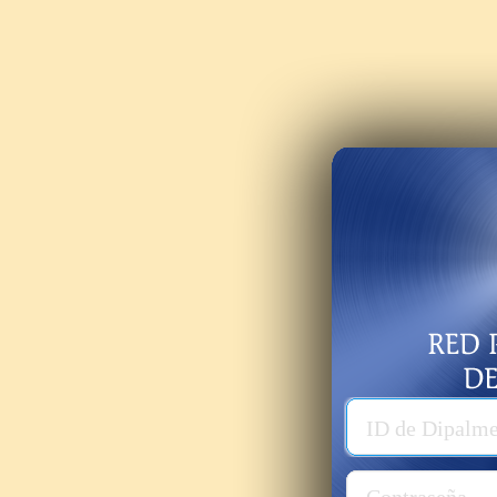
Usuario
ID de Dipalm
Password
Contraseña