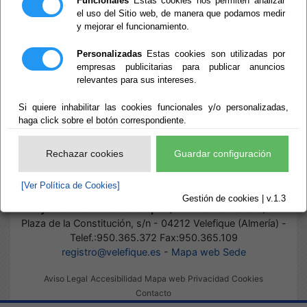
Funcionales
Estas cookies nos permiten analizar
el uso del Sitio web, de manera que podamos medir
y mejorar el funcionamiento.
Inicio
- Normas
Normas
Personalizadas
Estas cookies son utilizadas por
empresas publicitarias para publicar anuncios
relevantes para sus intereses.
Si quiere inhabilitar las cookies funcionales y/o personalizadas,
Suscripciones
haga click sobre el botón correspondiente.
Actualmente no existen documentos sobre el tema solicitado.
Rechazar cookies
Guardar configuración
Disculpen las molestias.
[Ver Política de Cookies]
Gestión de cookies | v.1.3
Ayuntamiento de Velefique (CIF: P-0409700-B)
-
Plaza de la Constitución, s/n - 04212 Velefique (Almería) -
Telef.:950.365.372 Fax:950.365.109
registro@velefique.es
-
Mapa web Sede
Aviso Legal
Accesibilidad
Mapa web
Privacidad
Cookies
Contacto