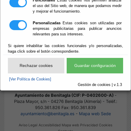
Funcionales
Estas cookies nos permiten analizar
el uso del Sitio web, de manera que podamos medir
y mejorar el funcionamiento.
Inicio
- Tablón de Anuncios
Tablón de
Personalizadas
Estas cookies son utilizadas por
empresas publicitarias para publicar anuncios
relevantes para sus intereses.
Anuncios
Si quiere inhabilitar las cookies funcionales y/o personalizadas,
haga click sobre el botón correspondiente.
Rechazar cookies
Guardar configuración
Actualmente no existen documentos sobre el tema solicitado.
Disculpen las molestias.
[Ver Política de Cookies]
Gestión de cookies | v.1.3
Ayuntamiento de Benitagla (CIF: P-0402600-A)
-
Plaza Mayor, s/n - 04276 Benitagla (Almería) - Teléf.:
950.361.826 Fax: 950.361.839
ayuntamiento@benitagla.es
-
Mapa web Sede
Aviso Legal
Accesibilidad
Mapa web
Privacidad
Cookies