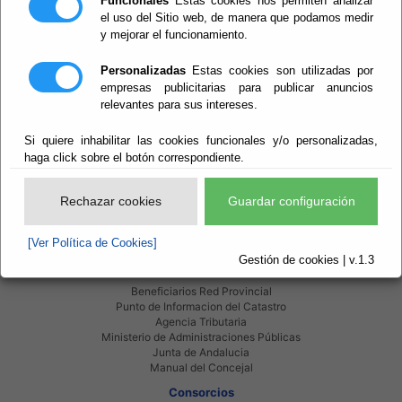
Funcionales
Estas cookies nos permiten analizar
el uso del Sitio web, de manera que podamos medir
Plan Normativo Provincial 2025
y mejorar el funcionamiento.
Plan Normativo Provincial 2026
Personalizadas
Estas cookies son utilizadas por
empresas publicitarias para publicar anuncios
relevantes para sus intereses.
Si quiere inhabilitar las cookies funcionales y/o personalizadas,
haga click sobre el botón correspondiente.
Red Provincial
Intranet Provincial
Rechazar cookies
Guardar configuración
Intranet Adheridos
Intranet Beneficiarios
Servicios EE.LL.
[Ver Política de Cookies]
Red Provincial
Gestión de cookies | v.1.3
Enlaces de interés
Beneficiarios Red Provincial
Punto de Informacion del Catastro
Agencia Tributaria
Ministerio de Administraciones Públicas
Junta de Andalucia
Manual del Concejal
Consorcios