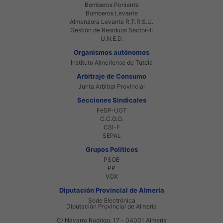
Bomberos Poniente
Bomberos Levante
Almanzora Levante R.T.R.S.U.
Gestión de Residuos Sector-II
U.N.E.D.
Organismos autónomos
Instituto Almeriense de Tutela
Arbitraje de Consumo
Junta Arbitral Provincial
Secciones Sindicales
FeSP-UGT
C.C.O.O.
CSI-F
SEPAL
Grupos Políticos
PSOE
PP
VOX
Diputación Provincial de Almería
Sede Electrónica
Diputación Provincial de Almería
C/ Navarro Rodrigo, 17 - 04001 Almería