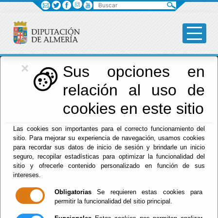
Buscar
×
Diputación
Sus opciones en
relación al uso de
Menú Diputación
cookies en este sitio
Inicio
-
Diputación
- Tablón de Anuncios - Normas en
Las cookies son importantes para el correcto funcionamiento del
Trámite de Aprobación - Plan Normativo
sitio. Para mejorar su experiencia de navegación, usamos cookies
para recordar sus datos de inicio de sesión y brindarle un inicio
seguro, recopilar estadísticas para optimizar la funcionalidad del
Plan Normativo 2018
sitio y ofrecerle contenido personalizado en función de sus
intereses.
Plan Normativo 2022
Obligatorias
Se requieren estas cookies para
Plan Normativo 2023
permitir la funcionalidad del sitio principal.
Plan Normativo 2024