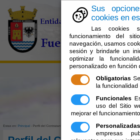
Sus opcione
cookies en est
Las cookies s
funcionamiento del sit
navegación, usamos cookie
sesión y brindarle un ini
optimizar la funcionali
personalizado en función 
Obligatorias
Se 
la funcionalidad d
Funcionales
Es
uso del Sitio 
mejorar el funcionamiento
Ayuntamien
Personalizada
Estas en:
Principal
- Perfil del Contratante.
09-08-2026 11:42:02
empresas publ