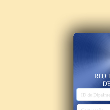
Usuario
ID de Dipalm
Password
Contraseña