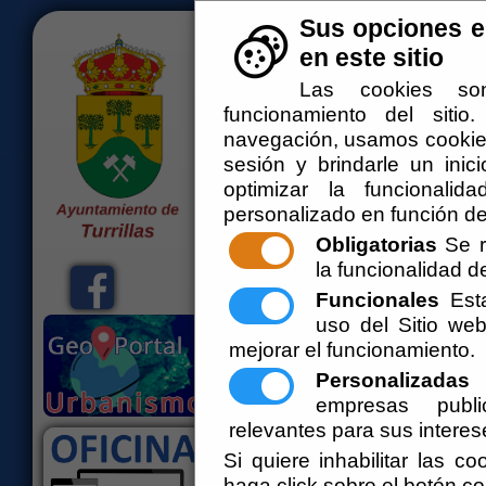
Sus opciones e
<--!>
en este sitio
Las cookies son
funcionamiento del siti
navegación, usamos cookies
sesión y brindarle un inici
optimizar la funcionalid
personalizado en función de
Obligatorias
Se r
la funcionalidad del
Inicio
El Ayuntamiento
Administ
Funcionales
Esta
Bienvenidos a la web del Ayuntamiento d
uso del Sitio w
mejorar el funcionamiento.
Personalizadas
E
empresas publi
relevantes para sus interes
Perfil del Co
Si quiere inhabilitar las c
haga click sobre el botón c