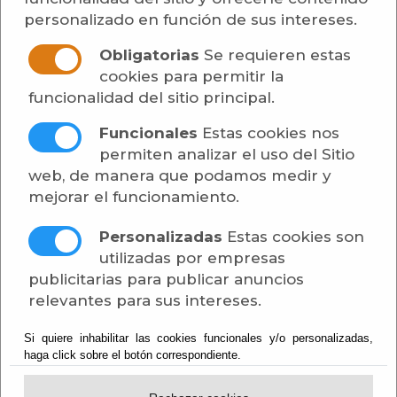
Buscar expediente
personalizado en función de sus intereses.
Obligatorias
Se requieren estas
Ver
cookies para permitir la
Si desea consultar sólo los
funcionalidad del sitio principal.
anuncios de un expediente.
Introduzca la referencia del
Funcionales
Estas cookies nos
mismo, según figure en la
permiten analizar el uso del Sitio
documentación recibida y
web, de manera que podamos medir y
pulse VER.
mejorar el funcionamiento.
Tablón Oficial de Anuncios de Interés para los
Personalizadas
Estas cookies son
Contratantes
utilizadas por empresas
publicitarias para publicar anuncios
Concesiones
relevantes para sus intereses.
Si quiere inhabilitar las cookies funcionales y/o personalizadas,
Informes
haga click sobre el botón correspondiente.