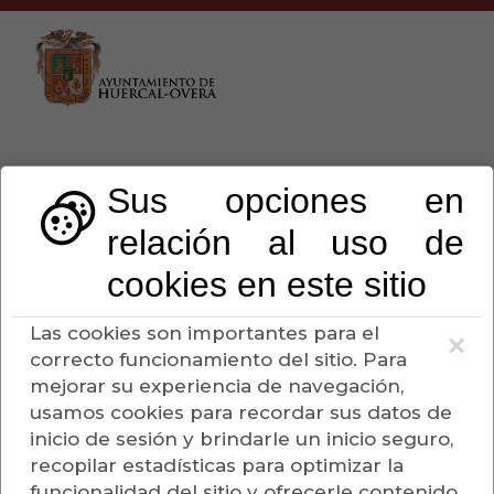
Sus opciones en
relación al uso de
Perfil del Contratante.
cookies en este sitio
06-08-2026 15:11:33
Las cookies son importantes para el
×
correcto funcionamiento del sitio. Para
Escuchar
mejorar su experiencia de navegación,
usamos cookies para recordar sus datos de
Perfil del Contratante
inicio de sesión y brindarle un inicio seguro,
recopilar estadísticas para optimizar la
Búsqueda avanzada
funcionalidad del sitio y ofrecerle contenido