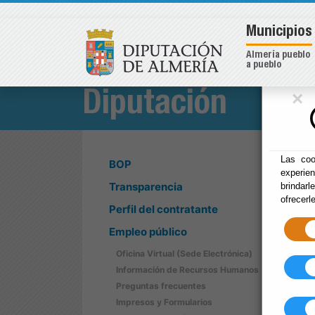
Municipios
Almería pueblo
a pueblo
×
Diputación
Las coo
BOP
experie
Transparencia
brindarl
ofrecerl
Perfil del contratante
Empleo público
Oficina Virtual (Sede Electrónica)
Información de Recursos Humanos
Preguntas frecuentes
Impresos y Formularios