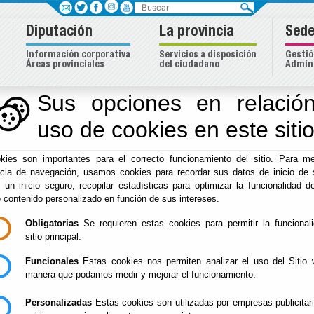
Buscar
Diputación
La provincia
Sede
Información corporativa
Servicios a disposición
Gestió
Áreas provinciales
del ciudadano
Admini
Sus opciones en relación
uso de cookies en este siti
Inicio
-
Diputación
- Indicadores de transparencia - Diputa
responsabilidad social
kies son importantes para el correcto funcionamiento del sitio. Para me
INDICADORES DE TRANSPARENCIA
ncia de navegación, usamos cookies para recordar sus datos de inicio de 
Diputaciones TI
e un inicio seguro, recopilar estadísticas para optimizar la funcionalidad de
e contenido personalizado en función de sus intereses.
33. Procedimiento para el ejercicio del derecho de acces
(SECCIÓN DE ORGANIZACIÓN)
Obligatorias
Se requieren estas cookies para permitir la funcional
sitio principal.
Reutilización sin solicitud previa ni sujeción a condiciones específi
34. Carta/s de Servicios provinciales, y grado de cumpli
Funcionales
Estas cookies nos permiten analizar el uso del Sitio 
mismas.
(TODAS LAS ÁREAS)
manera que podamos medir y mejorar el funcionamiento.
Reutilización sin solicitud previa ni sujeción a condiciones específi
Personalizadas
Estas cookies son utilizadas por empresas publicitar
35. Acciones de apoyo para colectivos como ciudadanos 