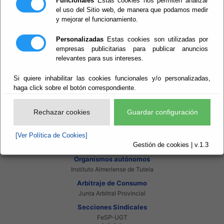
Funcionales
Estas cookies nos permiten analizar
Intranet Beneficiarios
el uso del Sitio web, de manera que podamos medir
Servicios EE.LL.
y mejorar el funcionamiento.
Red Provincial
Enlaces de interés
Personalizadas
Estas cookies son utilizadas por
Beneficiarios Red Provincial
empresas publicitarias para publicar anuncios
Punto de Informacion del Catastro
relevantes para sus intereses.
Agencia Tributaria
Ministerio de Administraciones Públicas
Si quiere inhabilitar las cookies funcionales y/o personalizadas,
Junta de Andalucia
Manual del Concejal
haga click sobre el botón correspondiente.
Consorcios
Bomberos Poniente
Rechazar cookies
Guardar configuración
Bomberos Levante
Almanzora Levante R.T.R.S.U.
[Ver Política de Cookies]
Gestión de Residuos Sector-II
Gestión de cookies | v.1.3
U.N.E.D.
Organismos autónomos
Instituto Almeriense de Tutela
Arbitraje de Consumo
Junta Arbitral Provincial
Secciones Sindicales
FeSP-UGT