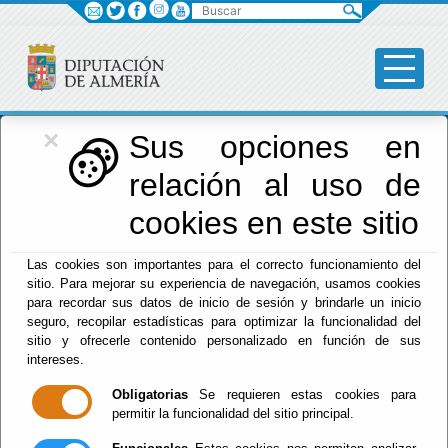
Buscar
×
Diputación
Sus opciones en
relación al uso de
Menú Diputación
cookies en este sitio
Inicio
-
Diputación
-
Las cookies son importantes para el correcto funcionamiento del
El documento con referencia
que-hacer-cuando-busco-
sitio. Para mejorar su experiencia de navegación, usamos cookies
vivienda
no existe.
para recordar sus datos de inicio de sesión y brindarle un inicio
seguro, recopilar estadísticas para optimizar la funcionalidad del
sitio y ofrecerle contenido personalizado en función de sus
intereses.
Obligatorias
Se requieren estas cookies para
Red Provincial
permitir la funcionalidad del sitio principal.
Intranet Provincial
Intranet Adheridos