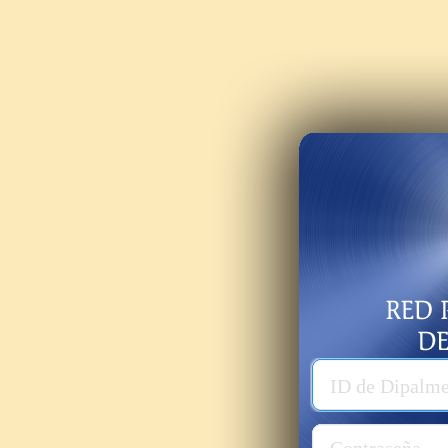
Usuario
ID de Dipalm
Password
Contraseña