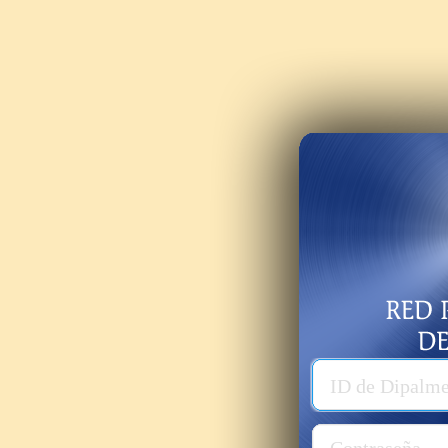
Usuario
ID de Dipalm
Password
Contraseña