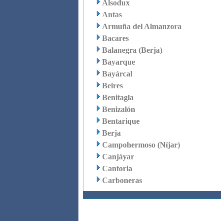
Alsodux
Antas
Armuña del Almanzora
Bacares
Balanegra (Berja)
Bayarque
Bayárcal
Beires
Benitagla
Benizalón
Bentarique
Berja
Campohermoso (Níjar)
Canjáyar
Cantoria
Carboneras