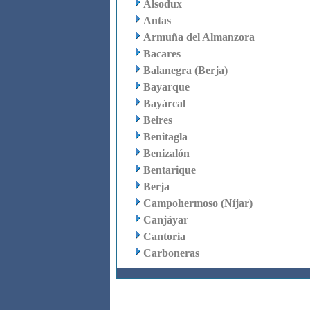
Alsodux
Antas
Armuña del Almanzora
Bacares
Balanegra (Berja)
Bayarque
Bayárcal
Beires
Benitagla
Benizalón
Bentarique
Berja
Campohermoso (Níjar)
Canjáyar
Cantoria
Carboneras