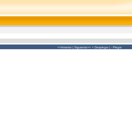
<<Anterior
|
Siguiente>>
+ Desplegar
|
- Plegar