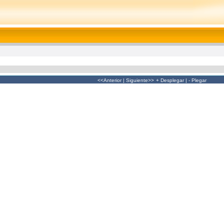
<<Anterior
|
Siguiente>>
+ Desplegar
|
- Plegar