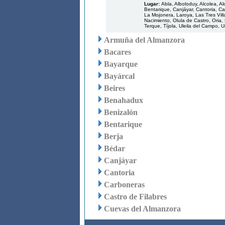
Lugar:
Abla, Alboloduy, Alcolea, A
Bentarique, Canjáyar, Cantoria, Cas
La Mojonera, Laroya, Las Tres Villa
Nacimiento, Olula de Castro, Oria,
Terque, Tíjola, Uleila del Campo, U
Armuña del Almanzora
Bacares
Bayarque
Bayárcal
Beires
Benahadux
Benizalón
Bentarique
Berja
Bédar
Canjáyar
Cantoria
Carboneras
Castro de Filabres
Cuevas del Almanzora