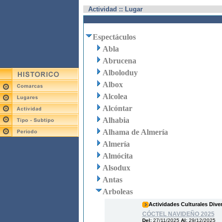
Actividad :: Lugar
Espectáculos
Abla
Abrucena
Alboloduy
Albox
Alcolea
Alcóntar
Alhabia
Alhama de Almería
Almería
Almócita
Alsodux
Antas
Arboleas
Actividades Culturales Dive
CÓCTEL NAVIDEÑO 2025
Del:
27/11/2025
Al:
29/12/2025