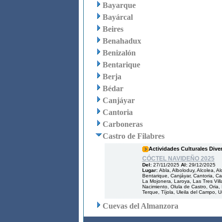
Bayarque
Bayárcal
Beires
Benahadux
Benizalón
Bentarique
Berja
Bédar
Canjáyar
Cantoria
Carboneras
Castro de Filabres
Actividades Culturales Dive
CÓCTEL NAVIDEÑO 2025
Del:
27/11/2025
Al:
29/12/2025
Lugar:
Abla, Alboloduy, Alcolea, A
Bentarique, Canjáyar, Cantoria, Cas
La Mojonera, Laroya, Las Tres Villa
Nacimiento, Olula de Castro, Oria,
Terque, Tíjola, Uleila del Campo, U
Cuevas del Almanzora