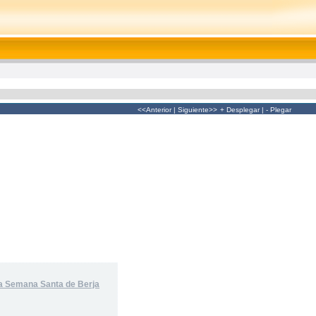
<<Anterior
|
Siguiente>>
+ Desplegar
|
- Plegar
 la Semana Santa de Berja