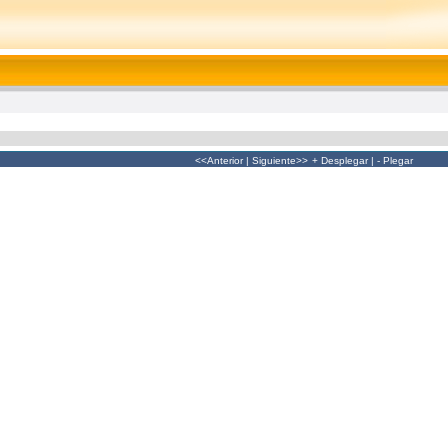
<<Anterior
|
Siguiente>>
+ Desplegar
|
- Plegar