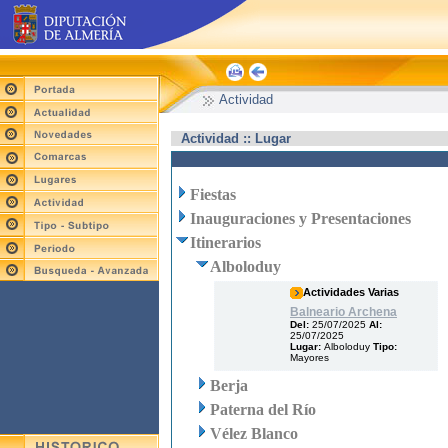
Actividad
Actividad :: Lugar
Fiestas
Inauguraciones y Presentaciones
Itinerarios
Alboloduy
Actividades Varias
Balneario Archena
Del:
25/07/2025
Al:
25/07/2025
Lugar:
Alboloduy
Tipo:
Mayores
Berja
Paterna del Río
Vélez Blanco